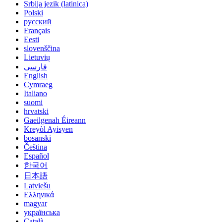
Srbija jezik (latinica)
Polski
русский
Français
Eesti
slovenščina
Lietuvių
فارسی
English
Cymraeg
Italiano
suomi
hrvatski
Gaeilgenah Éireann
Kreyòl Ayisyen
bosanski
Čeština
Español
한국어
日本語
Latviešu
Ελληνικά
magyar
українська
Català