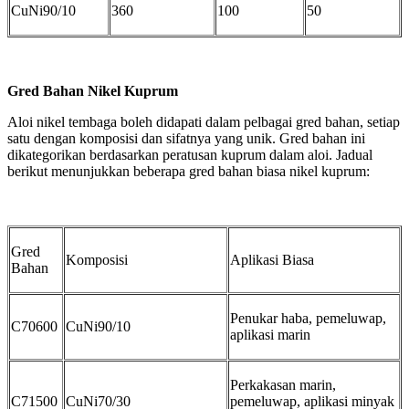
CuNi90/10
360
100
50
Gred Bahan Nikel Kuprum
Aloi nikel tembaga boleh didapati dalam pelbagai gred bahan, setiap
satu dengan komposisi dan sifatnya yang unik. Gred bahan ini
dikategorikan berdasarkan peratusan kuprum dalam aloi. Jadual
berikut menunjukkan beberapa gred bahan biasa nikel kuprum:
Gred
Komposisi
Aplikasi Biasa
Bahan
Penukar haba, pemeluwap,
C70600
CuNi90/10
aplikasi marin
Perkakasan marin,
C71500
CuNi70/30
pemeluwap, aplikasi minyak