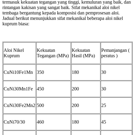
termasuk kekuatan tegangan yang tinggi, kemuluran yang baik, dan
rintangan kakisan yang sangat baik. Sifat mekanikal aloi nikel
tembaga bergantung kepada komposisi dan pemprosesan aloi.
Jadual berikut menunjukkan sifat mekanikal beberapa aloi nikel
kuprum biasa:
Aloi Nikel
Kekuatan
Kekuatan
Pemanjangan (
Kuprum
Tegangan (MPa)
Hasil (MPa)
peratus )
CuNi10Fe1Mn
350
180
30
CuNi30Mn1Fe
450
200
30
CuNi30Fe2Mn2
500
200
25
CuNi70/30
460
180
45