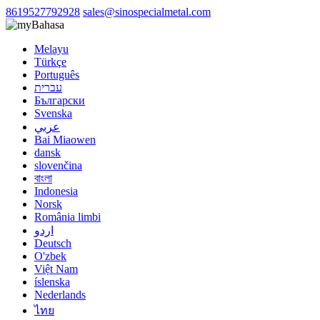
8619527792928
sales@sinospecialmetal.com
Bahasa
Melayu
Türkçe
Português
עברית
Български
Svenska
عربي
Bai Miaowen
dansk
slovenčina
বাংলা
Indonesia
Norsk
România limbi
اردو
Deutsch
O'zbek
Việt Nam
íslenska
Nederlands
ไทย